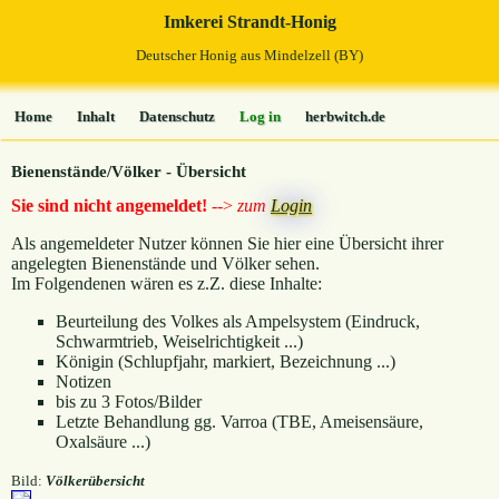
Imkerei Strandt-Honig
Deutscher Honig aus Mindelzell (BY)
Home
Inhalt
Datenschutz
Log in
herbwitch.de
Bienenstände/Völker - Übersicht
Sie sind nicht angemeldet!
-->
zum
Login
Als angemeldeter Nutzer können Sie hier eine Übersicht ihrer
angelegten Bienenstände und Völker sehen.
Im Folgendenen wären es z.Z. diese Inhalte:
Beurteilung des Volkes als Ampelsystem (Eindruck,
Schwarmtrieb, Weiselrichtigkeit ...)
Königin (Schlupfjahr, markiert, Bezeichnung ...)
Notizen
bis zu 3 Fotos/Bilder
Letzte Behandlung gg. Varroa (TBE, Ameisensäure,
Oxalsäure ...)
Bild:
Völkerübersicht