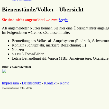
Bienenstände/Völker - Übersicht
Sie sind nicht angemeldet!
-->
zum
Login
Als angemeldeter Nutzer können Sie hier eine Übersicht ihrer angele
Im Folgendenen wären es z.Z. diese Inhalte:
Beurteilung des Volkes als Ampelsystem (Eindruck, Schwarmtrieb
Königin (Schlupfjahr, markiert, Bezeichnung ...)
Notizen
bis zu 3 Fotos/Bilder
Letzte Behandlung gg. Varroa (TBE, Ameisensäure, Oxalsäure .
Bild:
Völkerübersicht
Impressum
-
Datenschutz
-
Kontakt
-
Konto
© Andreas Strandt (2023-2026)