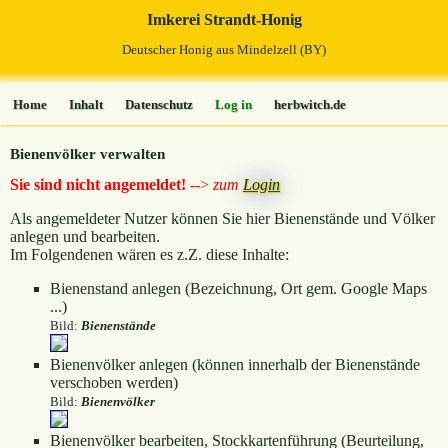
Imkerei Strandt-Honig
Deutscher Honig aus Mindelzell (BY)
Home
Inhalt
Datenschutz
Log in
herbwitch.de
Bienenvölker verwalten
Sie sind nicht angemeldet!
-->
zum
Login
Als angemeldeter Nutzer können Sie hier Bienenstände und Völker
anlegen und bearbeiten.
Im Folgendenen wären es z.Z. diese Inhalte:
Bienenstand anlegen (Bezeichnung, Ort gem. Google Maps
...)
Bild:
Bienenstände
Bienenvölker anlegen (können innerhalb der Bienenstände
verschoben werden)
Bild:
Bienenvölker
Bienenvölker bearbeiten, Stockkartenführung (Beurteilung,