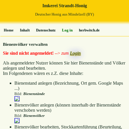
Imkerei Strandt-Honig
Deutscher Honig aus Mindelzell (BY)
Home
Inhalt
Datenschutz
Log in
herbwitch.de
Bienenvölker verwalten
Sie sind nicht angemeldet!
-->
zum
Login
Als angemeldeter Nutzer können Sie hier Bienenstände und Völker
anlegen und bearbeiten.
Im Folgendenen wären es z.Z. diese Inhalte:
Bienenstand anlegen (Bezeichnung, Ort gem. Google Maps
...)
Bild:
Bienenstände
Bienenvölker anlegen (können innerhalb der Bienenstände
verschoben werden)
Bild:
Bienenvölker
Bienenvölker bearbeiten, Stockkartenführung (Beurteilung,