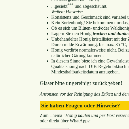
***
...gesiebt
und abgeschäumt.
Weitere Hinweise...
Konsistenz und Geschmack sind variabel u
Kein Sortenhonig! Sie bekommen nur das,
Ob es sich um Blüten- und/oder Waldhonig
Lagern Sie den Honig
trocken und dunke
Unbehandelter Honig kristallisiert mit der Z
Durch milde Erwärmung, bis max. 35 °C, k
Honig verdirbt normalerweise nicht. Bei z
natürlicher Gärung kommen.
In diesem Sinne biete ich eine Gewährleis
Qualitätshonig nach DIB-Regeln faktisch nic
Mindesthaltbarkeitsdatum anzugeben.
Gläser bitte ungereinigt zurückgeben!
Ansonsten vor der Reinigung das Etikett und den
Sie haben Fragen oder Hinweise?
Zum Thema
"Honig kaufen und per Post versen
oder direkt über WhatApps: