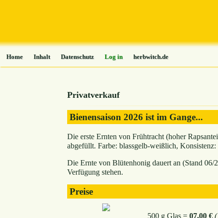
Home
Inhalt
Datenschutz
Log in
herbwitch.de
Privatverkauf
Bienensaison 2026 ist im Gange...
Die erste Ernten von Frühtracht (hoher Rapsante
abgefüllt. Farbe: blassgelb-weißlich, Konsistenz:
Die Ernte von Blütenhonig dauert an (Stand 06/2
Verfügung stehen.
Preise
500 g Glas =
07,00 €
(