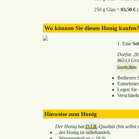
250 g Glas =
03,50 €
(
Wo können Sie diesen Honig kaufen
1. Eine
Se
Dorfstr. 28
86513 Urs
Google Maps
Bedienen Si
Entnehmen 
Legen Sie 
Verschließ
Hinweise zum Honig
Der Honig hat
D.I.B.
-Qualität (bin selbst ze
...der Honig ist unbehandelt,
...Wassergehalt ist < 18 %,