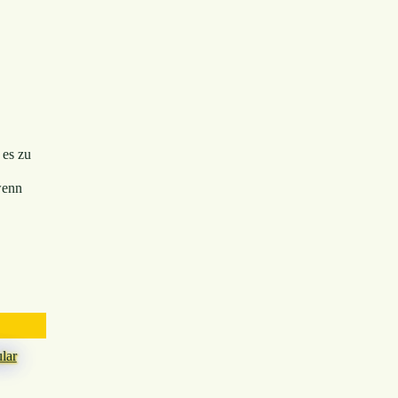
 es zu
enn
lar