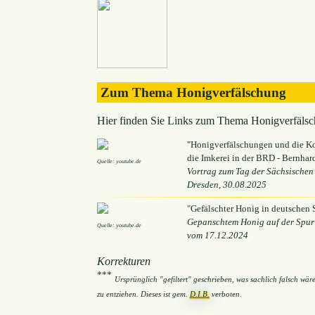
Zum Thema Honigverfälschung
Hier finden Sie Links zum Thema Honigverfälsc
"Honigverfälschungen und die K
die Imkerei in der BRD - Bernhar
Quelle: youtube.de
Vortrag zum Tag der Sächsischen 
Dresden, 30.08.2025
"Gefälschter Honig in deutschen
Gepanschtem Honig auf der Spur 
Quelle: youtube.de
vom 17.12.2024
Korrekturen
***
Ursprünglich "gefiltert" geschrieben, was sachlich falsch wä
zu entziehen. Dieses ist gem.
D.I.B.
verboten.