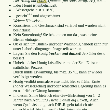
Der Honig hat
D.I.B.
-Qualität (bin selbst zertifiziert), d.h. ...
...der Honig ist unbehandelt,
...Wassergehalt ist < 18 %,
***
...gesiebt
und abgeschäumt.
Weitere Hinweise...
Konsistenz und Geschmack sind variabel und wurden nicht
beeinflusst.
Kein Sortenhonig! Sie bekommen nur das, was meine
Bienen eintragen.
Ob es sich um Blüten- und/oder Waldhonig handelt kann nur
unter Laborbedingungen festgestellt werden.
Lagern Sie den Honig
trocken und dunkel
! Je kühler desto
besser!
Unbehandelter Honig kristallisiert mit der Zeit. Es ist ein
natürlicher Prozess.
Durch milde Erwärmung, bis max. 35 °C, kann er wieder
verflüssigt werden.
Honig verdirbt normalerweise nicht. Bei zu früher Ernte
(hoher Wassergehalt) und/oder schlechter Lagerung kann es
zu natürlicher Gärung kommen.
In diesem Sinne biete ich eine Gewährleistung von 1 - 2
Jahren nach Abfüllung
(siehe Datum auf Etikett).
Auch
wenn Qualitätshonig nach DIB-Regeln faktisch nicht
schlecht wird, bin ich verpflichtet, irgendein ein