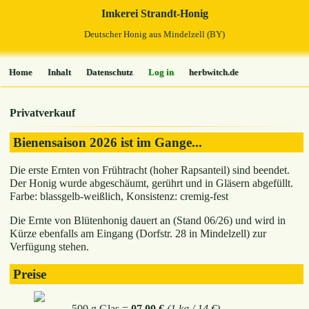
Imkerei Strandt-Honig
Deutscher Honig aus Mindelzell (BY)
Home
Inhalt
Datenschutz
Log in
herbwitch.de
Privatverkauf
Bienensaison 2026 ist im Gange...
Die erste Ernten von Frühtracht (hoher Rapsanteil) sind beendet.
Der Honig wurde abgeschäumt, gerührt und in Gläsern abgefüllt.
Farbe: blassgelb-weißlich, Konsistenz: cremig-fest
Die Ernte von Blütenhonig dauert an (Stand 06/26) und wird in
Kürze ebenfalls am Eingang (Dorfstr. 28 in Mindelzell) zur
Verfügung stehen.
Preise
500 g Glas =
07,00 €
(1 kg / 14 €)