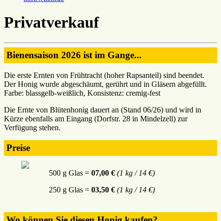
Privatverkauf
Bienensaison 2026 ist im Gange...
Die erste Ernten von Frühtracht (hoher Rapsanteil) sind beendet.
Der Honig wurde abgeschäumt, gerührt und in Gläsern abgefüllt.
Farbe: blassgelb-weißlich, Konsistenz: cremig-fest
Die Ernte von Blütenhonig dauert an (Stand 06/26) und wird in
Kürze ebenfalls am Eingang (Dorfstr. 28 in Mindelzell) zur
Verfügung stehen.
Preise
500 g Glas =
07,00 €
(1 kg / 14 €)
250 g Glas =
03,50 €
(1 kg / 14 €)
Wo können Sie diesen Honig kaufen?