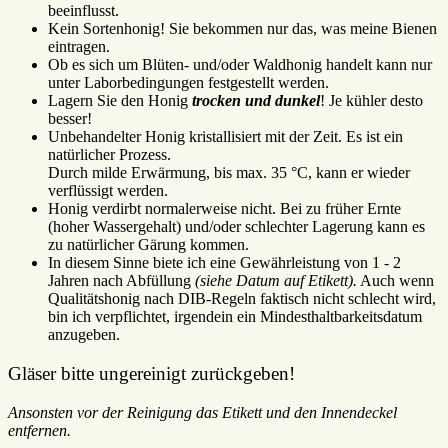
beeinflusst.
Kein Sortenhonig! Sie bekommen nur das, was meine Bienen
eintragen.
Ob es sich um Blüten- und/oder Waldhonig handelt kann nur
unter Laborbedingungen festgestellt werden.
Lagern Sie den Honig
trocken und dunkel
! Je kühler desto
besser!
Unbehandelter Honig kristallisiert mit der Zeit. Es ist ein
natürlicher Prozess.
Durch milde Erwärmung, bis max. 35 °C, kann er wieder
verflüssigt werden.
Honig verdirbt normalerweise nicht. Bei zu früher Ernte
(hoher Wassergehalt) und/oder schlechter Lagerung kann es
zu natürlicher Gärung kommen.
In diesem Sinne biete ich eine Gewährleistung von 1 - 2
Jahren nach Abfüllung
(siehe Datum auf Etikett).
Auch wenn
Qualitätshonig nach DIB-Regeln faktisch nicht schlecht wird,
bin ich verpflichtet, irgendein ein Mindesthaltbarkeitsdatum
anzugeben.
Gläser bitte ungereinigt zurückgeben!
Ansonsten vor der Reinigung das Etikett und den Innendeckel
entfernen.