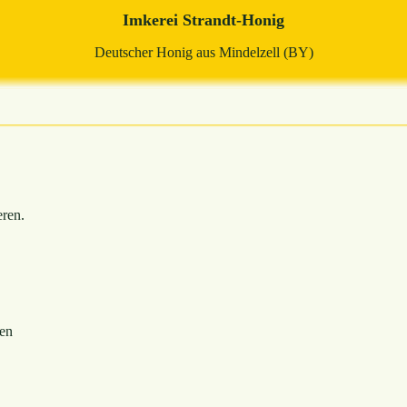
Imkerei Strandt-Honig
Deutscher Honig aus Mindelzell (BY)
eren.
nen