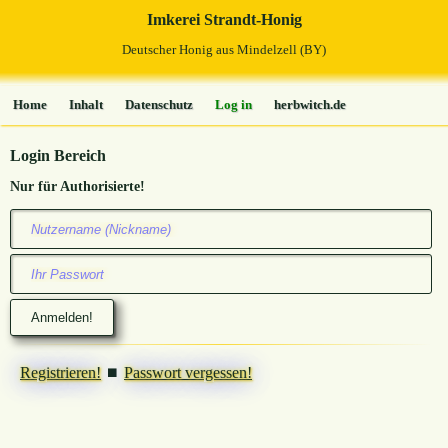
Imkerei Strandt-Honig
Deutscher Honig aus Mindelzell (BY)
Home
Inhalt
Datenschutz
Log in
herbwitch.de
Login Bereich
Nur für Authorisierte!
Registrieren!
⏹
Passwort vergessen!