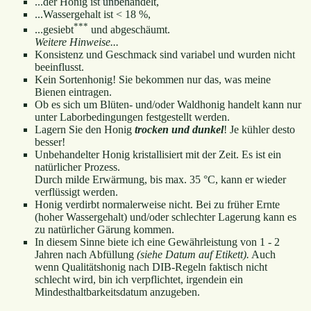
...der Honig ist unbehandelt,
...Wassergehalt ist < 18 %,
***
...gesiebt
und abgeschäumt.
Weitere Hinweise...
Konsistenz und Geschmack sind variabel und wurden nicht
beeinflusst.
Kein Sortenhonig! Sie bekommen nur das, was meine
Bienen eintragen.
Ob es sich um Blüten- und/oder Waldhonig handelt kann nur
unter Laborbedingungen festgestellt werden.
Lagern Sie den Honig
trocken und dunkel
! Je kühler desto
besser!
Unbehandelter Honig kristallisiert mit der Zeit. Es ist ein
natürlicher Prozess.
Durch milde Erwärmung, bis max. 35 °C, kann er wieder
verflüssigt werden.
Honig verdirbt normalerweise nicht. Bei zu früher Ernte
(hoher Wassergehalt) und/oder schlechter Lagerung kann es
zu natürlicher Gärung kommen.
In diesem Sinne biete ich eine Gewährleistung von 1 - 2
Jahren nach Abfüllung
(siehe Datum auf Etikett).
Auch
wenn Qualitätshonig nach DIB-Regeln faktisch nicht
schlecht wird, bin ich verpflichtet, irgendein ein
Mindesthaltbarkeitsdatum anzugeben.