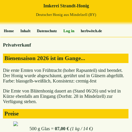
Imkerei Strandt-Honig
Deutscher Honig aus Mindelzell (BY)
Home
Inhalt
Datenschutz
Log in
herbwitch.de
Privatverkauf
Bienensaison 2026 ist im Gange...
Die erste Ernten von Frühtracht (hoher Rapsanteil) sind beendet.
Der Honig wurde abgeschäumt, gerührt und in Gläsern abgefüllt.
Farbe: blassgelb-weißlich, Konsistenz: cremig-fest
Die Ernte von Blütenhonig dauert an (Stand 06/26) und wird in
Kürze ebenfalls am Eingang (Dorfstr. 28 in Mindelzell) zur
Verfügung stehen.
Preise
500 g Glas =
07,00 €
(1 kg / 14 €)