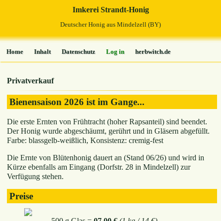
Imkerei Strandt-Honig
Deutscher Honig aus Mindelzell (BY)
Home
Inhalt
Datenschutz
Log in
herbwitch.de
Privatverkauf
Bienensaison 2026 ist im Gange...
Die erste Ernten von Frühtracht (hoher Rapsanteil) sind beendet.
Der Honig wurde abgeschäumt, gerührt und in Gläsern abgefüllt.
Farbe: blassgelb-weißlich, Konsistenz: cremig-fest
Die Ernte von Blütenhonig dauert an (Stand 06/26) und wird in
Kürze ebenfalls am Eingang (Dorfstr. 28 in Mindelzell) zur
Verfügung stehen.
Preise
500 g Glas =
07,00 €
(1 kg / 14 €)