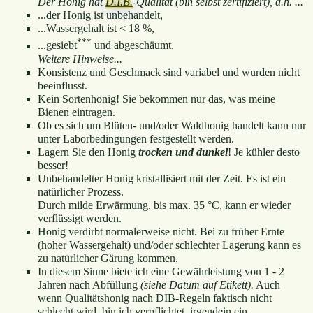
Der Honig hat
D.I.B.
-Qualität (bin selbst zertifiziert), d.h. ...
...der Honig ist unbehandelt,
...Wassergehalt ist < 18 %,
***
...gesiebt
und abgeschäumt.
Weitere Hinweise...
Konsistenz und Geschmack sind variabel und wurden nicht
beeinflusst.
Kein Sortenhonig! Sie bekommen nur das, was meine
Bienen eintragen.
Ob es sich um Blüten- und/oder Waldhonig handelt kann nur
unter Laborbedingungen festgestellt werden.
Lagern Sie den Honig
trocken und dunkel
! Je kühler desto
besser!
Unbehandelter Honig kristallisiert mit der Zeit. Es ist ein
natürlicher Prozess.
Durch milde Erwärmung, bis max. 35 °C, kann er wieder
verflüssigt werden.
Honig verdirbt normalerweise nicht. Bei zu früher Ernte
(hoher Wassergehalt) und/oder schlechter Lagerung kann es
zu natürlicher Gärung kommen.
In diesem Sinne biete ich eine Gewährleistung von 1 - 2
Jahren nach Abfüllung
(siehe Datum auf Etikett).
Auch
wenn Qualitätshonig nach DIB-Regeln faktisch nicht
schlecht wird, bin ich verpflichtet, irgendein ein