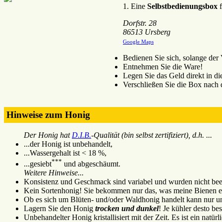
1. Eine
Selbstbedienungsbox
f
Dorfstr. 28
86513 Ursberg
Google Maps
Bedienen Sie sich, solange der V
Entnehmen Sie die Ware!
Legen Sie das Geld direkt in d
Verschließen Sie die Box nach
Hinweise zum Honig
Der Honig hat
D.I.B.
-Qualität (bin selbst zertifiziert), d.h. ...
...der Honig ist unbehandelt,
...Wassergehalt ist < 18 %,
***
...gesiebt
und abgeschäumt.
Weitere Hinweise...
Konsistenz und Geschmack sind variabel und wurden nicht beei
Kein Sortenhonig! Sie bekommen nur das, was meine Bienen e
Ob es sich um Blüten- und/oder Waldhonig handelt kann nur un
Lagern Sie den Honig
trocken und dunkel
! Je kühler desto bes
Unbehandelter Honig kristallisiert mit der Zeit. Es ist ein natürl