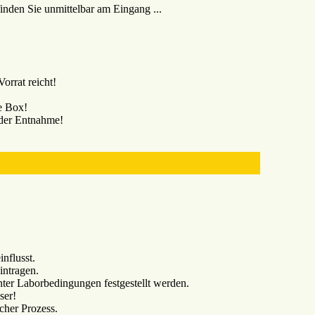
inden Sie unmittelbar am Eingang ...
orrat reicht!
ie Box!
 der Entnahme!
nflusst.
intragen.
ter Laborbedingungen festgestellt werden.
ser!
icher Prozess.