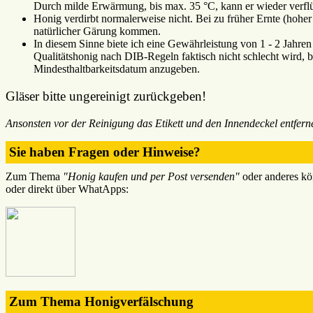
Durch milde Erwärmung, bis max. 35 °C, kann er wieder verflü
Honig verdirbt normalerweise nicht. Bei zu früher Ernte (hohe
natürlicher Gärung kommen.
In diesem Sinne biete ich eine Gewährleistung von 1 - 2 Jahre
Qualitätshonig nach DIB-Regeln faktisch nicht schlecht wird, bin
Mindesthaltbarkeitsdatum anzugeben.
Gläser bitte ungereinigt zurückgeben!
Ansonsten vor der Reinigung das Etikett und den Innendeckel entfern
Sie haben Fragen oder Hinweise?
Zum Thema
"Honig kaufen und per Post versenden"
oder anderes kö
oder direkt über WhatApps:
Zum Thema Honigverfälschung