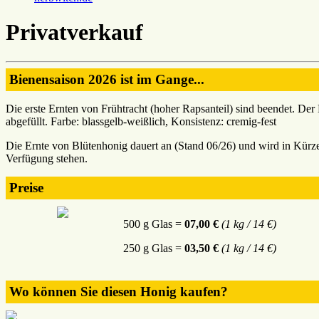
Privatverkauf
Bienensaison 2026 ist im Gange...
Die erste Ernten von Frühtracht (hoher Rapsanteil) sind beendet. De
abgefüllt. Farbe: blassgelb-weißlich, Konsistenz: cremig-fest
Die Ernte von Blütenhonig dauert an (Stand 06/26) und wird in Kürze 
Verfügung stehen.
Preise
500 g Glas =
07,00 €
(1 kg / 14 €)
250 g Glas =
03,50 €
(1 kg / 14 €)
Wo können Sie diesen Honig kaufen?