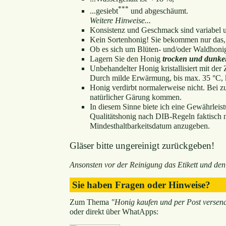
***
...gesiebt
und abgeschäumt.
Weitere Hinweise...
Konsistenz und Geschmack sind variabel u
Kein Sortenhonig! Sie bekommen nur das,
Ob es sich um Blüten- und/oder Waldhonig
Lagern Sie den Honig
trocken und dunke
Unbehandelter Honig kristallisiert mit der Z
Durch milde Erwärmung, bis max. 35 °C, k
Honig verdirbt normalerweise nicht. Bei z
natürlicher Gärung kommen.
In diesem Sinne biete ich eine Gewährleis
Qualitätshonig nach DIB-Regeln faktisch nic
Mindesthaltbarkeitsdatum anzugeben.
Gläser bitte ungereinigt zurückgeben!
Ansonsten vor der Reinigung das Etikett und den
Sie haben Fragen oder Hinweise?
Zum Thema
"Honig kaufen und per Post versen
oder direkt über WhatApps: