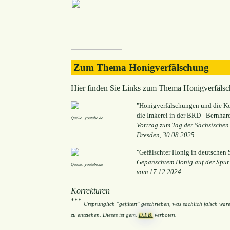
Zum Thema Honigverfälschung
Hier finden Sie Links zum Thema Honigverfälsc
"Honigverfälschungen und die K
die Imkerei in der BRD - Bernhar
Quelle: youtube.de
Vortrag zum Tag der Sächsischen 
Dresden, 30.08.2025
"Gefälschter Honig in deutschen
Gepanschtem Honig auf der Spur 
Quelle: youtube.de
vom 17.12.2024
Korrekturen
***
Ursprünglich "gefiltert" geschrieben, was sachlich falsch wä
zu entziehen. Dieses ist gem.
D.I.B.
verboten.