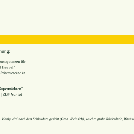
hung:
onsequenzen für
d Heuvel"
Imkervereine in
 Supermärkten"
| ZDF frontal
re. Honig wird nach dem Schleudern gesiebt (Grob- /Feinsieb), welches grobe Rückstände, Wachste