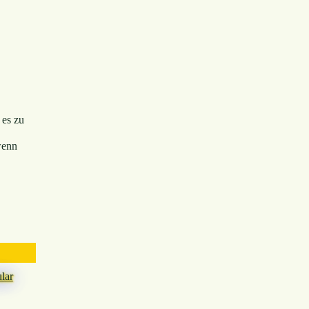
 es zu
enn
lar