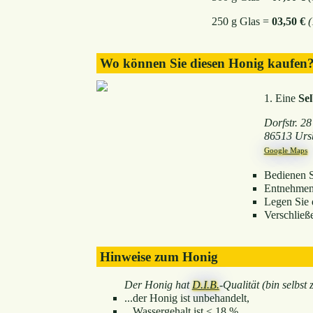
250 g Glas =
03,50 €
(
Wo können Sie diesen Honig kaufen
1. Eine
Se
Dorfstr. 28
86513 Urs
Google Maps
Bedienen Si
Entnehmen 
Legen Sie 
Verschließ
Hinweise zum Honig
Der Honig hat
D.I.B.
-Qualität (bin selbst ze
...der Honig ist unbehandelt,
...Wassergehalt ist < 18 %,