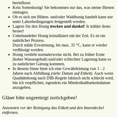
beeinflusst.
Kein Sortenhonig! Sie bekommen nur das, was meine Bienen
eintragen.
Ob es sich um Blüten- und/oder Waldhonig handelt kann nur
unter Laborbedingungen festgestellt werden.
Lagern Sie den Honig
trocken und dunkel
! Je kühler desto
besser!
Unbehandelter Honig kristallisiert mit der Zeit. Es ist ein
natürlicher Prozess.
Durch milde Erwärmung, bis max. 35 °C, kann er wieder
verflüssigt werden.
Honig verdirbt normalerweise nicht. Bei zu früher Ernte
(hoher Wassergehalt) und/oder schlechter Lagerung kann es
zu natürlicher Gärung kommen.
In diesem Sinne biete ich eine Gewährleistung von 1 - 2
Jahren nach Abfüllung
(siehe Datum auf Etikett).
Auch wenn
Qualitätshonig nach DIB-Regeln faktisch nicht schlecht wird,
bin ich verpflichtet, irgendein ein Mindesthaltbarkeitsdatum
anzugeben.
Gläser bitte ungereinigt zurückgeben!
Ansonsten vor der Reinigung das Etikett und den Innendeckel
entfernen.