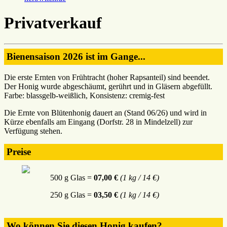
Privatverkauf
Bienensaison 2026 ist im Gange...
Die erste Ernten von Frühtracht (hoher Rapsanteil) sind beendet.
Der Honig wurde abgeschäumt, gerührt und in Gläsern abgefüllt.
Farbe: blassgelb-weißlich, Konsistenz: cremig-fest
Die Ernte von Blütenhonig dauert an (Stand 06/26) und wird in
Kürze ebenfalls am Eingang (Dorfstr. 28 in Mindelzell) zur
Verfügung stehen.
Preise
500 g Glas =
07,00 €
(1 kg / 14 €)
250 g Glas =
03,50 €
(1 kg / 14 €)
Wo können Sie diesen Honig kaufen?