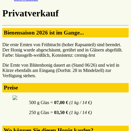
Privatverkauf
Bienensaison 2026 ist im Gange...
Die erste Ernten von Frühtracht (hoher Rapsanteil) sind beendet.
Der Honig wurde abgeschäumt, gerührt und in Gläsern abgefüllt.
Farbe: blassgelb-weißlich, Konsistenz: cremig-fest
Die Ernte von Blütenhonig dauert an (Stand 06/26) und wird in
Kürze ebenfalls am Eingang (Dorfstr. 28 in Mindelzell) zur
Verfügung stehen.
Preise
500 g Glas =
07,00 €
(1 kg / 14 €)
250 g Glas =
03,50 €
(1 kg / 14 €)
Wo können Sie diesen Honig kaufen?