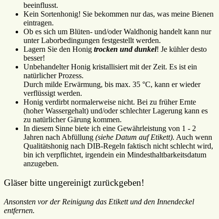
beeinflusst.
Kein Sortenhonig! Sie bekommen nur das, was meine Bienen
eintragen.
Ob es sich um Blüten- und/oder Waldhonig handelt kann nur
unter Laborbedingungen festgestellt werden.
Lagern Sie den Honig
trocken und dunkel
! Je kühler desto
besser!
Unbehandelter Honig kristallisiert mit der Zeit. Es ist ein
natürlicher Prozess.
Durch milde Erwärmung, bis max. 35 °C, kann er wieder
verflüssigt werden.
Honig verdirbt normalerweise nicht. Bei zu früher Ernte
(hoher Wassergehalt) und/oder schlechter Lagerung kann es
zu natürlicher Gärung kommen.
In diesem Sinne biete ich eine Gewährleistung von 1 - 2
Jahren nach Abfüllung
(siehe Datum auf Etikett).
Auch wenn
Qualitätshonig nach DIB-Regeln faktisch nicht schlecht wird,
bin ich verpflichtet, irgendein ein Mindesthaltbarkeitsdatum
anzugeben.
Gläser bitte ungereinigt zurückgeben!
Ansonsten vor der Reinigung das Etikett und den Innendeckel
entfernen.