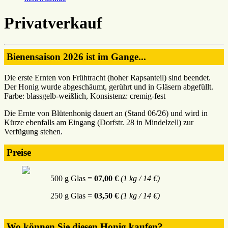
Privatverkauf
Bienensaison 2026 ist im Gange...
Die erste Ernten von Frühtracht (hoher Rapsanteil) sind beendet.
Der Honig wurde abgeschäumt, gerührt und in Gläsern abgefüllt.
Farbe: blassgelb-weißlich, Konsistenz: cremig-fest
Die Ernte von Blütenhonig dauert an (Stand 06/26) und wird in
Kürze ebenfalls am Eingang (Dorfstr. 28 in Mindelzell) zur
Verfügung stehen.
Preise
500 g Glas =
07,00 €
(1 kg / 14 €)
250 g Glas =
03,50 €
(1 kg / 14 €)
Wo können Sie diesen Honig kaufen?