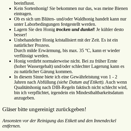
beeinflusst.
Kein Sortenhonig! Sie bekommen nur das, was meine Bienen
eintragen.
Ob es sich um Blüten- und/oder Waldhonig handelt kann nur
unter Laborbedingungen festgestellt werden.
Lagern Sie den Honig
trocken und dunkel
! Je kühler desto
besser!
Unbehandelter Honig kristallisiert mit der Zeit. Es ist ein
natürlicher Prozess.
Durch milde Erwärmung, bis max. 35 °C, kann er wieder
verflüssigt werden.
Honig verdirbt normalerweise nicht. Bei zu früher Ernte
(hoher Wassergehalt) und/oder schlechter Lagerung kann es
zu natürlicher Gärung kommen.
In diesem Sinne biete ich eine Gewährleistung von 1 - 2
Jahren nach Abfüllung
(siehe Datum auf Etikett).
Auch wenn
Qualitätshonig nach DIB-Regeln faktisch nicht schlecht wird,
bin ich verpflichtet, irgendein ein Mindesthaltbarkeitsdatum
anzugeben.
Gläser bitte ungereinigt zurückgeben!
Ansonsten vor der Reinigung das Etikett und den Innendeckel
entfernen.