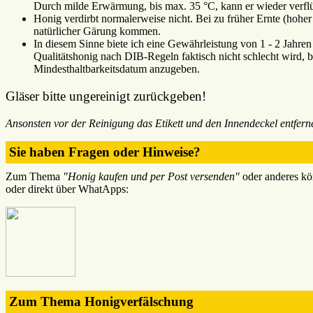
Durch milde Erwärmung, bis max. 35 °C, kann er wieder verflü
Honig verdirbt normalerweise nicht. Bei zu früher Ernte (hohe
natürlicher Gärung kommen.
In diesem Sinne biete ich eine Gewährleistung von 1 - 2 Jahre
Qualitätshonig nach DIB-Regeln faktisch nicht schlecht wird, bin
Mindesthaltbarkeitsdatum anzugeben.
Gläser bitte ungereinigt zurückgeben!
Ansonsten vor der Reinigung das Etikett und den Innendeckel entfern
Sie haben Fragen oder Hinweise?
Zum Thema
"Honig kaufen und per Post versenden"
oder anderes kö
oder direkt über WhatApps:
Zum Thema Honigverfälschung