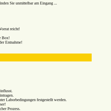
inden Sie unmittelbar am Eingang ...
orrat reicht!
ie Box!
 der Entnahme!
nflusst.
intragen.
ter Laborbedingungen festgestellt werden.
ser!
icher Prozess.