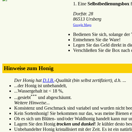
1. Eine
Selbstbedienungsbox
f
Dorfstr. 28
86513 Ursberg
Google Maps
Bedienen Sie sich, solange der V
Entnehmen Sie die Ware!
Legen Sie das Geld direkt in d
Verschließen Sie die Box nach
Hinweise zum Honig
Der Honig hat
D.I.B.
-Qualität (bin selbst zertifiziert), d.h. ...
...der Honig ist unbehandelt,
...Wassergehalt ist < 18 %,
***
...gesiebt
und abgeschäumt.
Weitere Hinweise...
Konsistenz und Geschmack sind variabel und wurden nicht beei
Kein Sortenhonig! Sie bekommen nur das, was meine Bienen e
Ob es sich um Blüten- und/oder Waldhonig handelt kann nur un
Lagern Sie den Honig
trocken und dunkel
! Je kühler desto bes
Unbehandelter Honig kristallisiert mit der Zeit. Es ist ein natürl