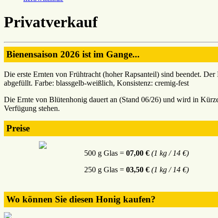
Privatverkauf
Bienensaison 2026 ist im Gange...
Die erste Ernten von Frühtracht (hoher Rapsanteil) sind beendet. De
abgefüllt. Farbe: blassgelb-weißlich, Konsistenz: cremig-fest
Die Ernte von Blütenhonig dauert an (Stand 06/26) und wird in Kürze 
Verfügung stehen.
Preise
500 g Glas =
07,00 €
(1 kg / 14 €)
250 g Glas =
03,50 €
(1 kg / 14 €)
Wo können Sie diesen Honig kaufen?