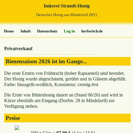
Imkerei Strandt-Honig
Deutscher Honig aus Mindelzell (BY)
Home
Inhalt
Datenschutz
Log in
herbwitch.de
Privatverkauf
Bienensaison 2026 ist im Gange...
Die erste Ernten von Frühtracht (hoher Rapsanteil) sind beendet.
Der Honig wurde abgeschäumt, gerührt und in Gläsern abgefüllt.
Farbe: blassgelb-weißlich, Konsistenz: cremig-fest
Die Ernte von Blütenhonig dauert an (Stand 06/26) und wird in
Kürze ebenfalls am Eingang (Dorfstr. 28 in Mindelzell) zur
Verfügung stehen.
Preise
500 g Glas =
07,00 €
(1 kg / 14 €)