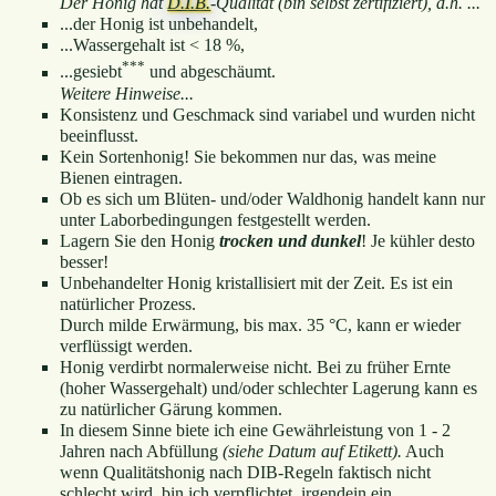
Der Honig hat
D.I.B.
-Qualität (bin selbst zertifiziert), d.h. ...
...der Honig ist unbehandelt,
...Wassergehalt ist < 18 %,
***
...gesiebt
und abgeschäumt.
Weitere Hinweise...
Konsistenz und Geschmack sind variabel und wurden nicht
beeinflusst.
Kein Sortenhonig! Sie bekommen nur das, was meine
Bienen eintragen.
Ob es sich um Blüten- und/oder Waldhonig handelt kann nur
unter Laborbedingungen festgestellt werden.
Lagern Sie den Honig
trocken und dunkel
! Je kühler desto
besser!
Unbehandelter Honig kristallisiert mit der Zeit. Es ist ein
natürlicher Prozess.
Durch milde Erwärmung, bis max. 35 °C, kann er wieder
verflüssigt werden.
Honig verdirbt normalerweise nicht. Bei zu früher Ernte
(hoher Wassergehalt) und/oder schlechter Lagerung kann es
zu natürlicher Gärung kommen.
In diesem Sinne biete ich eine Gewährleistung von 1 - 2
Jahren nach Abfüllung
(siehe Datum auf Etikett).
Auch
wenn Qualitätshonig nach DIB-Regeln faktisch nicht
schlecht wird, bin ich verpflichtet, irgendein ein