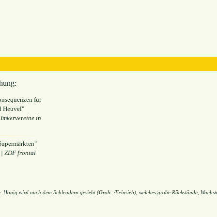
hung:
onsequenzen für
d Heuvel"
Imkervereine in
 Supermärkten"
| ZDF frontal
re. Honig wird nach dem Schleudern gesiebt (Grob- /Feinsieb), welches grobe Rückstände, Wachste