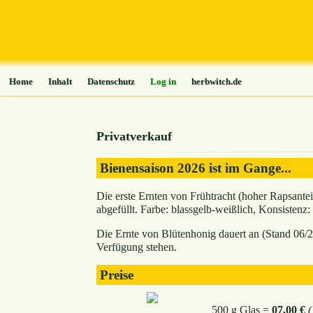
Home
Inhalt
Datenschutz
Log in
herbwitch.de
Privatverkauf
Bienensaison 2026 ist im Gange...
Die erste Ernten von Frühtracht (hoher Rapsante
abgefüllt. Farbe: blassgelb-weißlich, Konsistenz:
Die Ernte von Blütenhonig dauert an (Stand 06/2
Verfügung stehen.
Preise
500 g Glas =
07,00 €
(