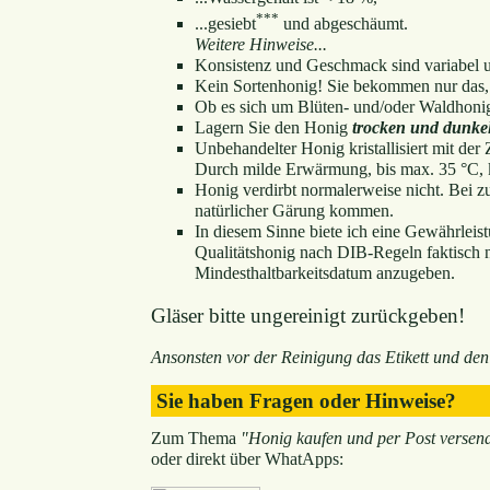
***
...gesiebt
und abgeschäumt.
Weitere Hinweise...
Konsistenz und Geschmack sind variabel u
Kein Sortenhonig! Sie bekommen nur das,
Ob es sich um Blüten- und/oder Waldhonig
Lagern Sie den Honig
trocken und dunke
Unbehandelter Honig kristallisiert mit der Z
Durch milde Erwärmung, bis max. 35 °C, k
Honig verdirbt normalerweise nicht. Bei z
natürlicher Gärung kommen.
In diesem Sinne biete ich eine Gewährleis
Qualitätshonig nach DIB-Regeln faktisch nic
Mindesthaltbarkeitsdatum anzugeben.
Gläser bitte ungereinigt zurückgeben!
Ansonsten vor der Reinigung das Etikett und den
Sie haben Fragen oder Hinweise?
Zum Thema
"Honig kaufen und per Post versen
oder direkt über WhatApps: