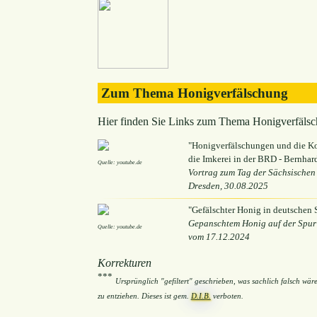
Zum Thema Honigverfälschung
Hier finden Sie Links zum Thema Honigverfälsc
"Honigverfälschungen und die K
die Imkerei in der BRD - Bernhar
Quelle: youtube.de
Vortrag zum Tag der Sächsischen 
Dresden, 30.08.2025
"Gefälschter Honig in deutschen
Gepanschtem Honig auf der Spur 
Quelle: youtube.de
vom 17.12.2024
Korrekturen
***
Ursprünglich "gefiltert" geschrieben, was sachlich falsch wä
zu entziehen. Dieses ist gem.
D.I.B.
verboten.