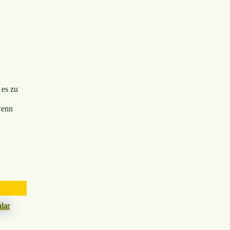
 es zu
enn
lar