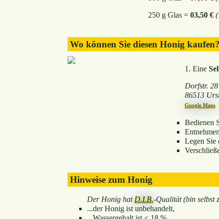
250 g Glas =
03,50 €
(
Wo können Sie diesen Honig kaufen
1. Eine
Se
Dorfstr. 28
86513 Urs
Google Maps
Bedienen Si
Entnehmen 
Legen Sie 
Verschließ
Hinweise zum Honig
Der Honig hat
D.I.B.
-Qualität (bin selbst ze
...der Honig ist unbehandelt,
...Wassergehalt ist < 18 %,