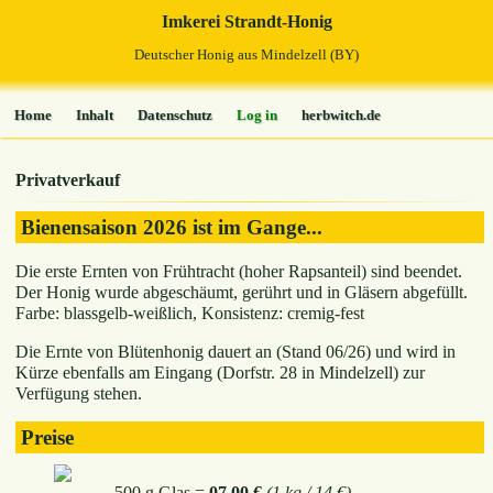
Imkerei Strandt-Honig
Deutscher Honig aus Mindelzell (BY)
Home
Inhalt
Datenschutz
Log in
herbwitch.de
Privatverkauf
Bienensaison 2026 ist im Gange...
Die erste Ernten von Frühtracht (hoher Rapsanteil) sind beendet.
Der Honig wurde abgeschäumt, gerührt und in Gläsern abgefüllt.
Farbe: blassgelb-weißlich, Konsistenz: cremig-fest
Die Ernte von Blütenhonig dauert an (Stand 06/26) und wird in
Kürze ebenfalls am Eingang (Dorfstr. 28 in Mindelzell) zur
Verfügung stehen.
Preise
500 g Glas =
07,00 €
(1 kg / 14 €)