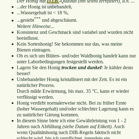
Der Honig hat
D.I.B.
-Qualität (bin selbst zertifiziert), d.h. ...
...der Honig ist unbehandelt,
...Wassergehalt ist < 18 %,
***
...gesiebt
und abgeschäumt.
Weitere Hinweise...
Konsistenz und Geschmack sind variabel und wurden nicht
beeinflusst.
Kein Sortenhonig! Sie bekommen nur das, was meine
Bienen eintragen.
Ob es sich um Blüten- und/oder Waldhonig handelt kann nur
unter Laborbedingungen festgestellt werden.
Lagern Sie den Honig
trocken und dunkel
! Je kühler desto
besser!
Unbehandelter Honig kristallisiert mit der Zeit. Es ist ein
natürlicher Prozess.
Durch milde Erwärmung, bis max. 35 °C, kann er wieder
verflüssigt werden.
Honig verdirbt normalerweise nicht. Bei zu früher Ernte
(hoher Wassergehalt) und/oder schlechter Lagerung kann es
zu natürlicher Gärung kommen.
In diesem Sinne biete ich eine Gewährleistung von 1 - 2
Jahren nach Abfüllung
(siehe Datum auf Etikett).
Auch
wenn Qualitätshonig nach DIB-Regeln faktisch nicht
schlecht wird, bin ich verpflichtet, irgendein ein