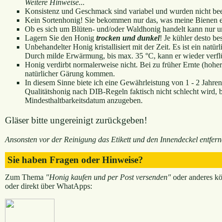
Weitere Hinweise...
Konsistenz und Geschmack sind variabel und wurden nicht beei
Kein Sortenhonig! Sie bekommen nur das, was meine Bienen e
Ob es sich um Blüten- und/oder Waldhonig handelt kann nur un
Lagern Sie den Honig
trocken und dunkel
! Je kühler desto be
Unbehandelter Honig kristallisiert mit der Zeit. Es ist ein natürl
Durch milde Erwärmung, bis max. 35 °C, kann er wieder verfl
Honig verdirbt normalerweise nicht. Bei zu früher Ernte (hohe
natürlicher Gärung kommen.
In diesem Sinne biete ich eine Gewährleistung von 1 - 2 Jahr
Qualitätshonig nach DIB-Regeln faktisch nicht schlecht wird, bi
Mindesthaltbarkeitsdatum anzugeben.
Gläser bitte ungereinigt zurückgeben!
Ansonsten vor der Reinigung das Etikett und den Innendeckel entfern
Sie haben Fragen oder Hinweise?
Zum Thema
"Honig kaufen und per Post versenden"
oder anderes kö
oder direkt über WhatApps: