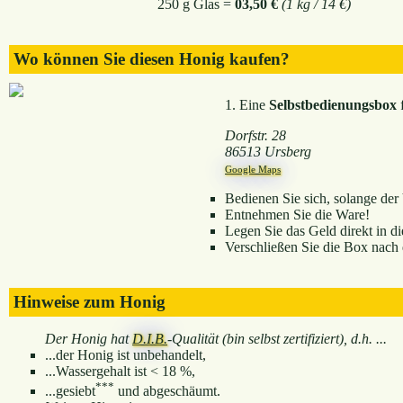
250 g Glas =
03,50 €
(1 kg / 14 €)
Wo können Sie diesen Honig kaufen?
1. Eine
Selbstbedienungsbox
f
Dorfstr. 28
86513 Ursberg
Google Maps
Bedienen Sie sich, solange der 
Entnehmen Sie die Ware!
Legen Sie das Geld direkt in d
Verschließen Sie die Box nach
Hinweise zum Honig
Der Honig hat
D.I.B.
-Qualität (bin selbst zertifiziert), d.h. ...
...der Honig ist unbehandelt,
...Wassergehalt ist < 18 %,
***
...gesiebt
und abgeschäumt.