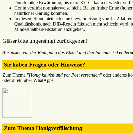
Durch milde Erwärmung, bis max. 35 °C, kann er wieder verflü
Honig verdirbt normalerweise nicht. Bei zu früher Ernte (hohe
natürlicher Gärung kommen.
In diesem Sinne biete ich eine Gewährleistung von 1 - 2 Jahre
Qualitätshonig nach DIB-Regeln faktisch nicht schlecht wird, bin
Mindesthaltbarkeitsdatum anzugeben.
Gläser bitte ungereinigt zurückgeben!
Ansonsten vor der Reinigung das Etikett und den Innendeckel entfern
Sie haben Fragen oder Hinweise?
Zum Thema
"Honig kaufen und per Post versenden"
oder anderes kö
oder direkt über WhatApps:
Zum Thema Honigverfälschung