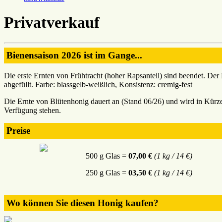
Privatverkauf
Bienensaison 2026 ist im Gange...
Die erste Ernten von Frühtracht (hoher Rapsanteil) sind beendet. De
abgefüllt. Farbe: blassgelb-weißlich, Konsistenz: cremig-fest
Die Ernte von Blütenhonig dauert an (Stand 06/26) und wird in Kürze 
Verfügung stehen.
Preise
500 g Glas =
07,00 €
(1 kg / 14 €)
250 g Glas =
03,50 €
(1 kg / 14 €)
Wo können Sie diesen Honig kaufen?