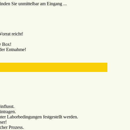
inden Sie unmittelbar am Eingang ...
orrat reicht!
ie Box!
 der Entnahme!
nflusst.
intragen.
ter Laborbedingungen festgestellt werden.
ser!
icher Prozess.