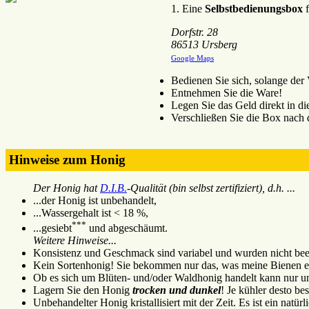
1. Eine
Selbstbedienungsbox
f
Dorfstr. 28
86513 Ursberg
Google Maps
Bedienen Sie sich, solange der V
Entnehmen Sie die Ware!
Legen Sie das Geld direkt in d
Verschließen Sie die Box nach
Hinweise zum Honig
Der Honig hat
D.I.B.
-Qualität (bin selbst zertifiziert), d.h. ...
...der Honig ist unbehandelt,
...Wassergehalt ist < 18 %,
***
...gesiebt
und abgeschäumt.
Weitere Hinweise...
Konsistenz und Geschmack sind variabel und wurden nicht beei
Kein Sortenhonig! Sie bekommen nur das, was meine Bienen e
Ob es sich um Blüten- und/oder Waldhonig handelt kann nur un
Lagern Sie den Honig
trocken und dunkel
! Je kühler desto bes
Unbehandelter Honig kristallisiert mit der Zeit. Es ist ein natürl