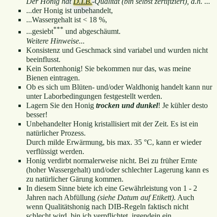
Der Honig hat
D.I.B.
-Qualität (bin selbst zertifiziert), d.h. ...
...der Honig ist unbehandelt,
...Wassergehalt ist < 18 %,
***
...gesiebt
und abgeschäumt.
Weitere Hinweise...
Konsistenz und Geschmack sind variabel und wurden nicht
beeinflusst.
Kein Sortenhonig! Sie bekommen nur das, was meine
Bienen eintragen.
Ob es sich um Blüten- und/oder Waldhonig handelt kann nur
unter Laborbedingungen festgestellt werden.
Lagern Sie den Honig
trocken und dunkel
! Je kühler desto
besser!
Unbehandelter Honig kristallisiert mit der Zeit. Es ist ein
natürlicher Prozess.
Durch milde Erwärmung, bis max. 35 °C, kann er wieder
verflüssigt werden.
Honig verdirbt normalerweise nicht. Bei zu früher Ernte
(hoher Wassergehalt) und/oder schlechter Lagerung kann es
zu natürlicher Gärung kommen.
In diesem Sinne biete ich eine Gewährleistung von 1 - 2
Jahren nach Abfüllung
(siehe Datum auf Etikett).
Auch
wenn Qualitätshonig nach DIB-Regeln faktisch nicht
schlecht wird, bin ich verpflichtet, irgendein ein