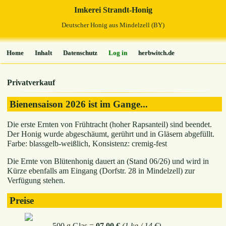
Imkerei Strandt-Honig
Deutscher Honig aus Mindelzell (BY)
Home
Inhalt
Datenschutz
Log in
herbwitch.de
Privatverkauf
Bienensaison 2026 ist im Gange...
Die erste Ernten von Frühtracht (hoher Rapsanteil) sind beendet.
Der Honig wurde abgeschäumt, gerührt und in Gläsern abgefüllt.
Farbe: blassgelb-weißlich, Konsistenz: cremig-fest
Die Ernte von Blütenhonig dauert an (Stand 06/26) und wird in
Kürze ebenfalls am Eingang (Dorfstr. 28 in Mindelzell) zur
Verfügung stehen.
Preise
500 g Glas =
07,00 €
(1 kg / 14 €)