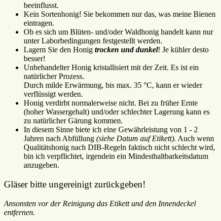
beeinflusst.
Kein Sortenhonig! Sie bekommen nur das, was meine Bienen
eintragen.
Ob es sich um Blüten- und/oder Waldhonig handelt kann nur
unter Laborbedingungen festgestellt werden.
Lagern Sie den Honig
trocken und dunkel
! Je kühler desto
besser!
Unbehandelter Honig kristallisiert mit der Zeit. Es ist ein
natürlicher Prozess.
Durch milde Erwärmung, bis max. 35 °C, kann er wieder
verflüssigt werden.
Honig verdirbt normalerweise nicht. Bei zu früher Ernte
(hoher Wassergehalt) und/oder schlechter Lagerung kann es
zu natürlicher Gärung kommen.
In diesem Sinne biete ich eine Gewährleistung von 1 - 2
Jahren nach Abfüllung
(siehe Datum auf Etikett).
Auch wenn
Qualitätshonig nach DIB-Regeln faktisch nicht schlecht wird,
bin ich verpflichtet, irgendein ein Mindesthaltbarkeitsdatum
anzugeben.
Gläser bitte ungereinigt zurückgeben!
Ansonsten vor der Reinigung das Etikett und den Innendeckel
entfernen.