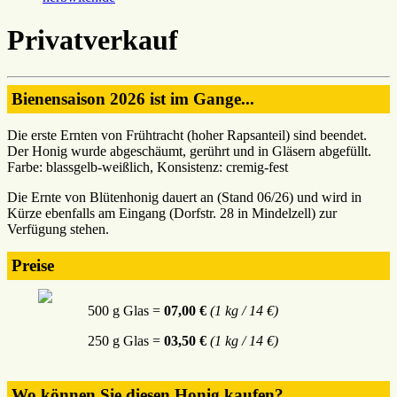
Privatverkauf
Bienensaison 2026 ist im Gange...
Die erste Ernten von Frühtracht (hoher Rapsanteil) sind beendet.
Der Honig wurde abgeschäumt, gerührt und in Gläsern abgefüllt.
Farbe: blassgelb-weißlich, Konsistenz: cremig-fest
Die Ernte von Blütenhonig dauert an (Stand 06/26) und wird in
Kürze ebenfalls am Eingang (Dorfstr. 28 in Mindelzell) zur
Verfügung stehen.
Preise
500 g Glas =
07,00 €
(1 kg / 14 €)
250 g Glas =
03,50 €
(1 kg / 14 €)
Wo können Sie diesen Honig kaufen?