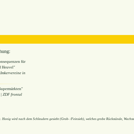
hung:
onsequenzen für
d Heuvel"
Imkervereine in
 Supermärkten"
| ZDF frontal
re. Honig wird nach dem Schleudern gesiebt (Grob- /Feinsieb), welches grobe Rückstände, Wachste