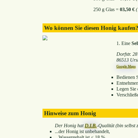
250 g Glas =
03,50 €
(
Wo können Sie diesen Honig kaufen
1. Eine
Se
Dorfstr. 28
86513 Urs
Google Maps
Bedienen Si
Entnehmen 
Legen Sie 
Verschließ
Hinweise zum Honig
Der Honig hat
D.I.B.
-Qualität (bin selbst ze
...der Honig ist unbehandelt,
...Wassergehalt ist < 18 %,