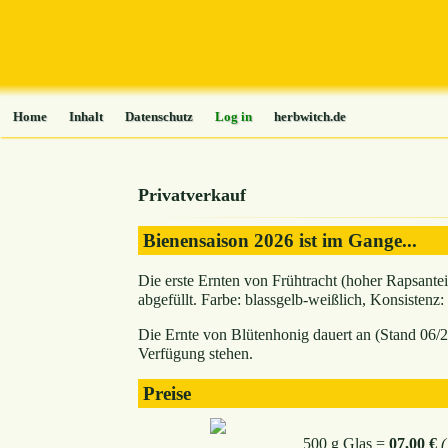
Home
Inhalt
Datenschutz
Log in
herbwitch.de
Privatverkauf
Bienensaison 2026 ist im Gange...
Die erste Ernten von Frühtracht (hoher Rapsante
abgefüllt. Farbe: blassgelb-weißlich, Konsistenz:
Die Ernte von Blütenhonig dauert an (Stand 06/2
Verfügung stehen.
Preise
500 g Glas =
07,00 €
(