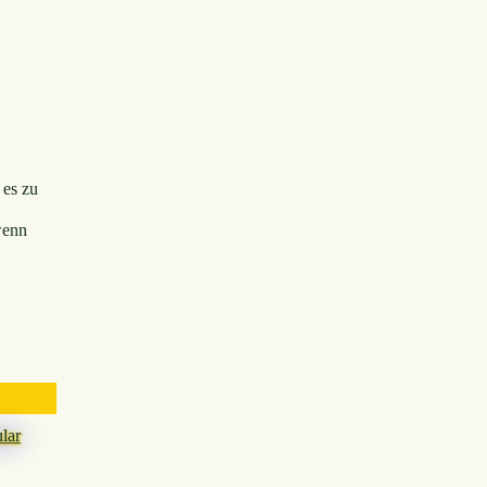
 es zu
enn
lar