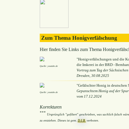
Zum Thema Honigverfälschung
Hier finden Sie Links zum Thema Honigverfälsc
"Honigverfälschungen und die K
die Imkerei in der BRD - Bernhar
Quelle: youtube.de
Vortrag zum Tag der Sächsischen 
Dresden, 30.08.2025
"Gefälschter Honig in deutschen
Gepanschtem Honig auf der Spur 
Quelle: youtube.de
vom 17.12.2024
Korrekturen
***
Ursprünglich "gefiltert" geschrieben, was sachlich falsch wä
zu entziehen. Dieses ist gem.
D.I.B.
verboten.