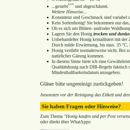
***
...gesiebt
und abgeschäumt.
Weitere Hinweise...
Konsistenz und Geschmack sind variabel u
Kein Sortenhonig! Sie bekommen nur das,
Ob es sich um Blüten- und/oder Waldhonig
Lagern Sie den Honig
trocken und dunke
Unbehandelter Honig kristallisiert mit der Z
Durch milde Erwärmung, bis max. 35 °C, k
Honig verdirbt normalerweise nicht. Bei z
natürlicher Gärung kommen.
In diesem Sinne biete ich eine Gewährleis
Qualitätshonig nach DIB-Regeln faktisch nic
Mindesthaltbarkeitsdatum anzugeben.
Gläser bitte ungereinigt zurückgeben!
Ansonsten vor der Reinigung das Etikett und den
Sie haben Fragen oder Hinweise?
Zum Thema
"Honig kaufen und per Post versen
oder direkt über WhatApps: