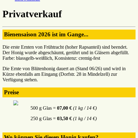
Privatverkauf
Bienensaison 2026 ist im Gange...
Die erste Ernten von Frühtracht (hoher Rapsanteil) sind beendet.
Der Honig wurde abgeschäumt, gerührt und in Gläsern abgefüllt.
Farbe: blassgelb-weißlich, Konsistenz: cremig-fest
Die Ernte von Blütenhonig dauert an (Stand 06/26) und wird in
Kürze ebenfalls am Eingang (Dorfstr. 28 in Mindelzell) zur
Verfügung stehen.
Preise
500 g Glas =
07,00 €
(1 kg / 14 €)
250 g Glas =
03,50 €
(1 kg / 14 €)
Wo können Sie diesen Honig kaufen?