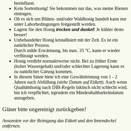
beeinflusst.
Kein Sortenhonig! Sie bekommen nur das, was meine Bienen
eintragen.
Ob es sich um Blüten- und/oder Waldhonig handelt kann nur
unter Laborbedingungen festgestellt werden.
Lagern Sie den Honig
trocken und dunkel
! Je kühler desto
besser!
Unbehandelter Honig kristallisiert mit der Zeit. Es ist ein
natürlicher Prozess.
Durch milde Erwärmung, bis max. 35 °C, kann er wieder
verflüssigt werden.
Honig verdirbt normalerweise nicht. Bei zu früher Ernte
(hoher Wassergehalt) und/oder schlechter Lagerung kann es
zu natürlicher Gärung kommen.
In diesem Sinne biete ich eine Gewährleistung von 1 - 2
Jahren nach Abfüllung
(siehe Datum auf Etikett).
Auch wenn
Qualitätshonig nach DIB-Regeln faktisch nicht schlecht wird,
bin ich verpflichtet, irgendein ein Mindesthaltbarkeitsdatum
anzugeben.
Gläser bitte ungereinigt zurückgeben!
Ansonsten vor der Reinigung das Etikett und den Innendeckel
entfernen.