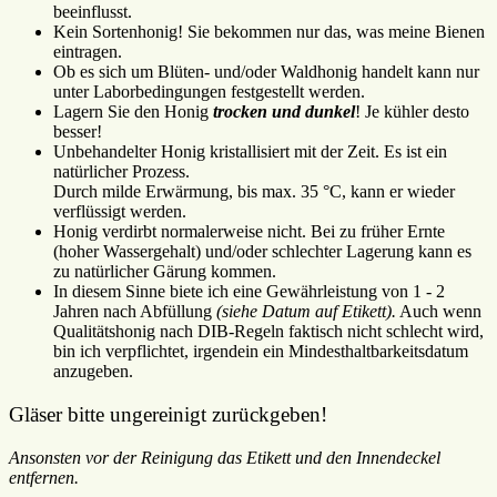
beeinflusst.
Kein Sortenhonig! Sie bekommen nur das, was meine Bienen
eintragen.
Ob es sich um Blüten- und/oder Waldhonig handelt kann nur
unter Laborbedingungen festgestellt werden.
Lagern Sie den Honig
trocken und dunkel
! Je kühler desto
besser!
Unbehandelter Honig kristallisiert mit der Zeit. Es ist ein
natürlicher Prozess.
Durch milde Erwärmung, bis max. 35 °C, kann er wieder
verflüssigt werden.
Honig verdirbt normalerweise nicht. Bei zu früher Ernte
(hoher Wassergehalt) und/oder schlechter Lagerung kann es
zu natürlicher Gärung kommen.
In diesem Sinne biete ich eine Gewährleistung von 1 - 2
Jahren nach Abfüllung
(siehe Datum auf Etikett).
Auch wenn
Qualitätshonig nach DIB-Regeln faktisch nicht schlecht wird,
bin ich verpflichtet, irgendein ein Mindesthaltbarkeitsdatum
anzugeben.
Gläser bitte ungereinigt zurückgeben!
Ansonsten vor der Reinigung das Etikett und den Innendeckel
entfernen.