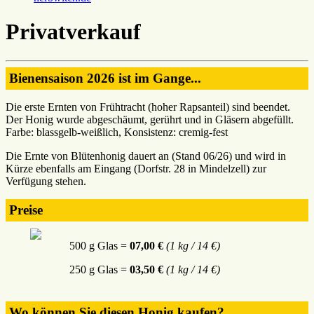
Privatverkauf
Bienensaison 2026 ist im Gange...
Die erste Ernten von Frühtracht (hoher Rapsanteil) sind beendet.
Der Honig wurde abgeschäumt, gerührt und in Gläsern abgefüllt.
Farbe: blassgelb-weißlich, Konsistenz: cremig-fest
Die Ernte von Blütenhonig dauert an (Stand 06/26) und wird in
Kürze ebenfalls am Eingang (Dorfstr. 28 in Mindelzell) zur
Verfügung stehen.
Preise
500 g Glas =
07,00 €
(1 kg / 14 €)
250 g Glas =
03,50 €
(1 kg / 14 €)
Wo können Sie diesen Honig kaufen?